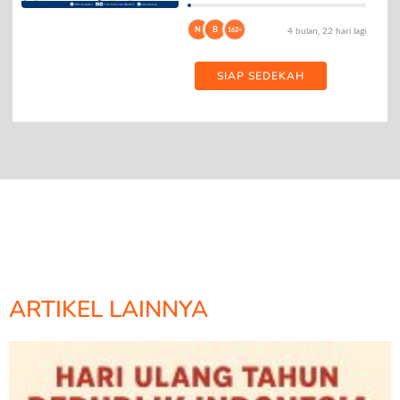
N
B
162+
4 bulan, 22 hari lagi
SIAP SEDEKAH
ARTIKEL LAINNYA