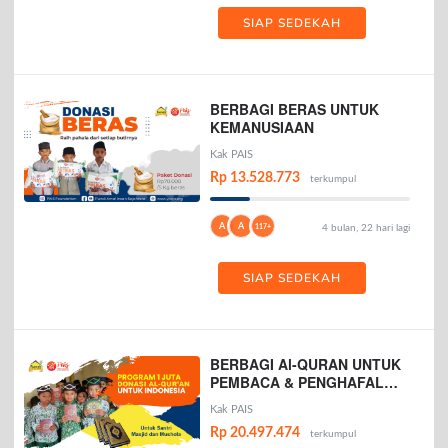
SIAP SEDEKAH
BERBAGI BERAS UNTUK
KEMANUSIAAN
Kak PAIS
Rp 13.528.773
terkumpul
A
A
117+
4 bulan, 22 hari lagi
SIAP SEDEKAH
BERBAGI Al-QURAN UNTUK
PEMBACA & PENGHAFAL
AL-QURAN
Kak PAIS
Rp 20.497.474
terkumpul