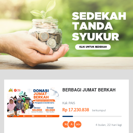
BERBAGI JUMAT BERKAH
Kak PAIS
Rp 17.230.838
terkumpul
N
A
143+
4 bulan, 22 hari lagi