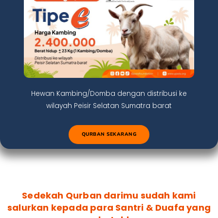
Hewan Kambing/Domba dengan distribusi ke
wilayah Peisir Selatan Sumatra barat
QURBAN SEKARANG
Sedekah Qurban darimu sudah kami
salurkan kepada para Santri & Duafa yang