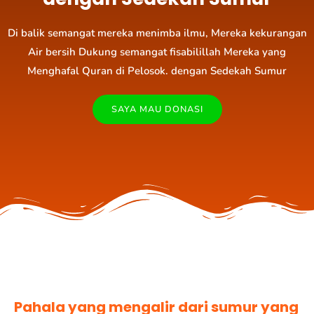
Di balik semangat mereka menimba ilmu, Mereka kekurangan
Air bersih Dukung semangat fisabilillah Mereka yang
Menghafal Quran di Pelosok. dengan Sedekah Sumur
SAYA MAU DONASI
Pahala yang mengalir dari sumur yang