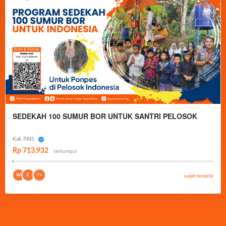
SEDEKAH 100 SUMUR BOR UNTUK SANTRI PELOSOK
Kak PAIS
Rp 713.932
terkumpul
W
F
7+
sudah berakhir