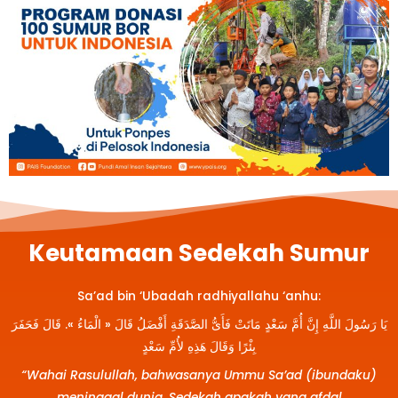
Keutamaan Sedekah Sumur
Sa’ad bin ‘Ubadah radhiyallahu ‘anhu:
يَا رَسُولَ اللَّهِ إِنَّ أُمَّ سَعْدٍ مَاتَتْ فَأَىُّ الصَّدَقَةِ أَفْضَلُ قَالَ « الْمَاءُ ». قَالَ فَحَفَرَ
بِئْرًا وَقَالَ هَذِهِ لأُمِّ سَعْدٍ
“Wahai Rasulullah, bahwasanya Ummu Sa’ad (ibundaku)
meninggal dunia. Sedekah apakah yang afdal