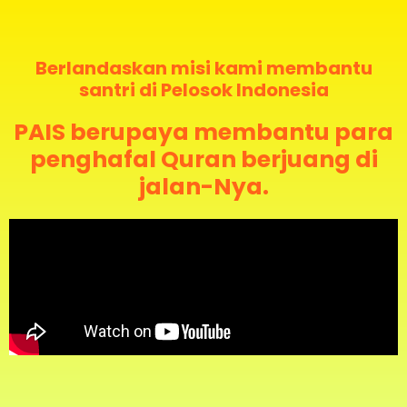
Berlandaskan misi kami membantu
santri di Pelosok Indonesia
PAIS berupaya membantu para
penghafal Quran berjuang di
jalan-Nya.