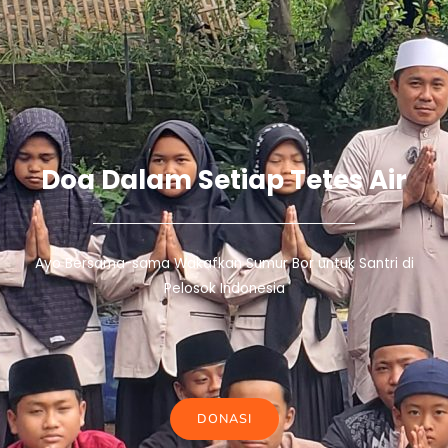
Doa Dalam Setiap Tetes Air
Ayo Bersama-sama Wakafkan Sumur Bor untuk Santri di
Pelosok Indonesia
DONASI