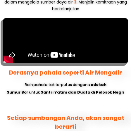
dalam mengelola sumber daya air
3.
Menjalin kemitraan yang
berkelanjutan
Derasnya pahala seperti Air Mengalir
Raih pahala tak terputus dengan
sedekah
Sumur Bor
untuk
Santri Yatim dan Duafa di Pelosok Negri
Setiap sumbangan Anda, akan sangat
berarti