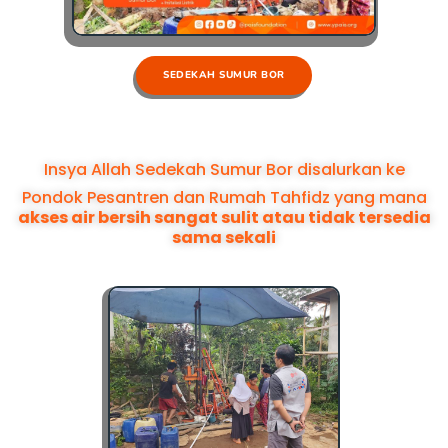
SEDEKAH SUMUR BOR
Insya Allah Sedekah Sumur Bor disalurkan ke
Pondok Pesantren dan Rumah Tahfidz yang mana
akses air bersih sangat sulit atau tidak tersedia
sama sekali