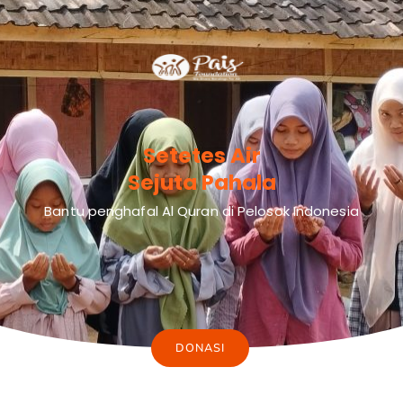
Setetes Air
Sejuta Pahala
Bantu penghafal Al Quran di Pelosok Indonesia
DONASI