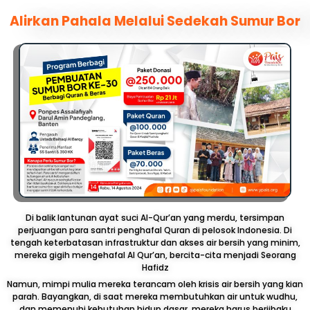
Alirkan Pahala Melalui Sedekah Sumur Bor
Di balik lantunan ayat suci Al-Qur’an yang merdu, tersimpan
perjuangan para santri penghafal Quran di pelosok Indonesia. Di
tengah keterbatasan infrastruktur dan akses air bersih yang minim,
mereka gigih mengehafal Al Qur’an, bercita-cita menjadi Seorang
Hafidz
Namun, mimpi mulia mereka terancam oleh krisis air bersih yang kian
parah. Bayangkan, di saat mereka membutuhkan air untuk wudhu,
dan memenuhi kebutuhan hidup dasar, mereka harus berjibaku