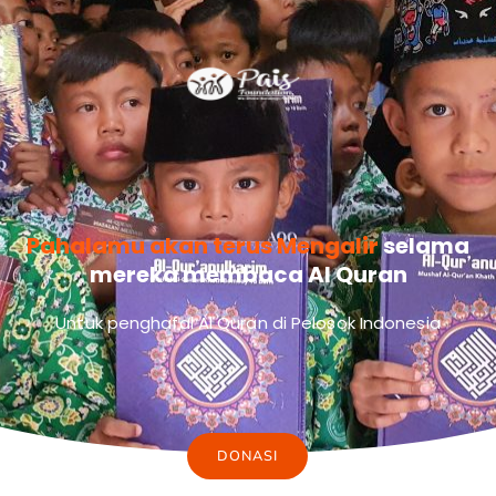
Pahalamu akan terus Mengalir
selama
mereka membaca Al Quran
Untuk penghafal Al Quran di Pelosok Indonesia
DONASI