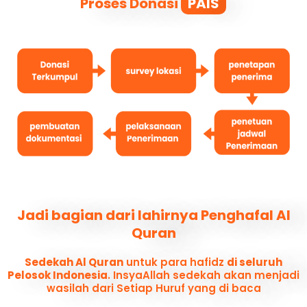
Proses Donasi
PAIS
Jadi bagian dari lahirnya Penghafal Al
Quran
Sedekah Al Quran
untuk para hafidz
di seluruh
Pelosok Indonesia
. InsyaAllah sedekah akan menjadi
wasilah dari Setiap Huruf yang di baca