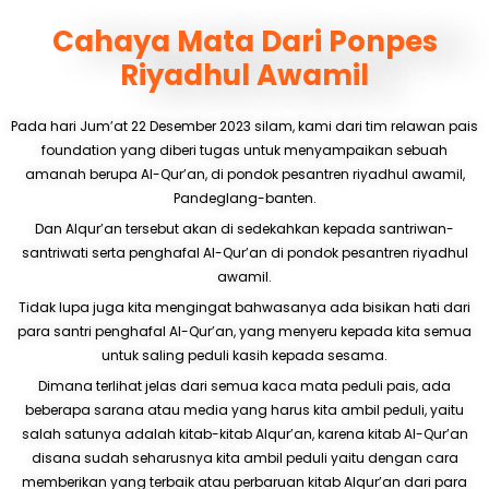
Cahaya Mata Dari Ponpes
Riyadhul Awamil
Pada hari Jum’at 22 Desember 2023 silam, kami dari tim relawan pais
foundation yang diberi tugas untuk menyampaikan sebuah
amanah berupa Al-Qur’an, di pondok pesantren riyadhul awamil,
Pandeglang-banten.
Dan Alqur’an tersebut akan di sedekahkan kepada santriwan-
santriwati serta penghafal Al-Qur’an di pondok pesantren riyadhul
awamil.
Tidak lupa juga kita mengingat bahwasanya ada bisikan hati dari
para santri penghafal Al-Qur’an, yang menyeru kepada kita semua
untuk saling peduli kasih kepada sesama.
Dimana terlihat jelas dari semua kaca mata peduli pais, ada
beberapa sarana atau media yang harus kita ambil peduli, yaitu
salah satunya adalah kitab-kitab Alqur’an, karena kitab Al-Qur’an
disana sudah seharusnya kita ambil peduli yaitu dengan cara
memberikan yang terbaik atau perbaruan kitab Alqur’an dari para