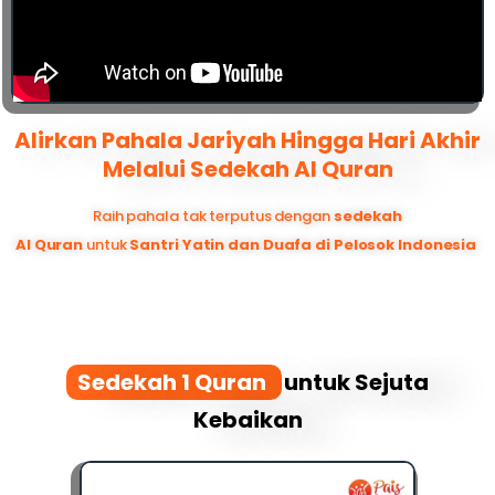
Alirkan Pahala Jariyah Hingga Hari Akhir
Melalui Sedekah Al Quran
Raih pahala tak terputus dengan
sedekah
Al Quran
untuk
Santri Yatin dan Duafa di Pelosok Indonesia
Sedekah 1 Quran
untuk Sejuta
Kebaikan