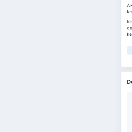
Al
ke
Ke
de
ke
Me
Se
Is
su
se
D
un
me
Be
ag