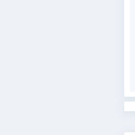
Da
me
me
is
ke
Al
Pa