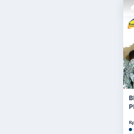
B
P
Rp