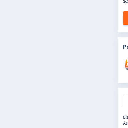
16
P
Bi
As