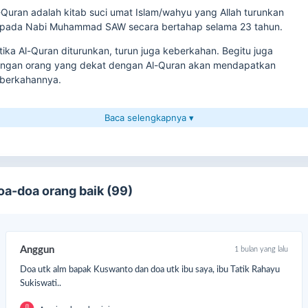
-Quran adalah kitab suci umat Islam/wahyu yang Allah turunkan
pada Nabi Muhammad SAW secara bertahap selama 23 tahun.
tika Al-Quran diturunkan, turun juga keberkahan. Begitu juga
ngan orang yang dekat dengan Al-Quran akan mendapatkan
berkahannya.
ngapa Sedekah Al-Qur’an?
Baca selengkapnya ▾
dekah Alquran memiliki makna yang sangat penting dalam agama
lam. Al-Quran adalah kitab suci bagi umat Muslim dan merupakan
mber hukum utama dalam Islam. Memberikan Al-Quran sebagai
dekah dapat membantu seseorang atau kelompok masyarakat
oa-doa orang baik (99)
tuk memperoleh keberkahan, mendapatkan pahala, serta
ningkatkan kecintaan dan ketaatan kepada Allah SWT.
rikut beberapa alasan mengapa sedekah Al-Quran penting dalam
Anggun
1 bulan yang lalu
ama Islam:
Doa utk alm bapak Kuswanto dan doa utk ibu saya, ibu Tatik Rahayu
Meningkatkan Ketaatan dan Kecintaan kepada Allah SWT
Sukiswati..
Dengan memberikan Al-Quran sebagai sedekah, seseorang
menunjukkan ketaatan dan kecintaannya kepada Allah SWT.