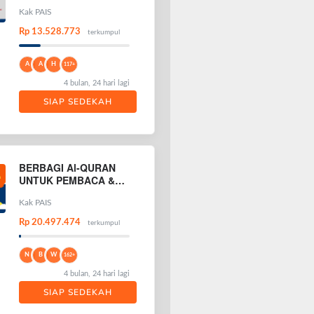
Kak PAIS
Rp 13.528.773
terkumpul
A
A
H
117+
4 bulan, 24 hari lagi
SIAP SEDEKAH
BERBAGI Al-QURAN
UNTUK PEMBACA &
PENGHAFAL AL-
QURAN
Kak PAIS
Rp 20.497.474
terkumpul
N
B
W
162+
4 bulan, 24 hari lagi
SIAP SEDEKAH