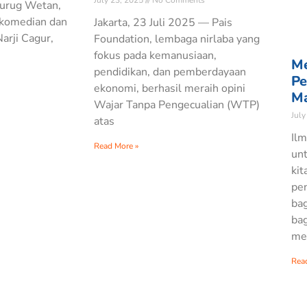
July 23, 2025
No Comments
Curug Wetan,
 komedian dan
Jakarta, 23 Juli 2025 — Pais
arji Cagur,
Foundation, lembaga nirlaba yang
fokus pada kemanusiaan,
Me
pendidikan, dan pemberdayaan
Pe
ekonomi, berhasil meraih opini
Ma
Wajar Tanpa Pengecualian (WTP)
July
atas
Ilm
Read More »
unt
kit
pe
ba
bag
me
Rea