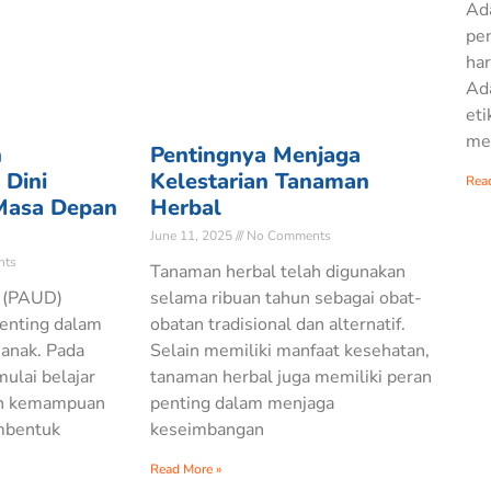
Ada
pen
har
Ada
eti
me
n
Pentingnya Menjaga
 Dini
Kelestarian Tanaman
Rea
Masa Depan
Herbal
June 11, 2025
No Comments
ts
Tanaman herbal telah digunakan
i (PAUD)
selama ribuan tahun sebagai obat-
enting dalam
obatan tradisional dan alternatif.
anak. Pada
Selain memiliki manfaat kesehatan,
mulai belajar
tanaman herbal juga memiliki peran
n kemampuan
penting dalam menjaga
mbentuk
keseimbangan
Read More »