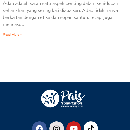
Adab adalah salah satu aspek penting dalam kehidupan
sehari-hari yang sering kali diabaikan. Adab tidak hanya
berkaitan dengan etika dan sopan santun, tetapi juga
mencakup
Read More »
Nabilah Zulfaa
N
Baru saja Donasi di BERBAGI BERAS UNTUK
KEMANUSIAAN
Verified - 25 hari yang lalu