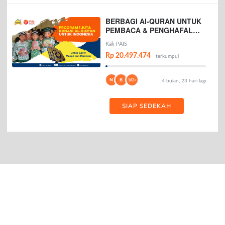
BERBAGI Al-QURAN UNTUK
PEMBACA & PENGHAFAL
AL-QURAN
Kak PAIS
Rp 20.497.474
terkumpul
N
B
162+
4 bulan, 23 hari lagi
SIAP SEDEKAH