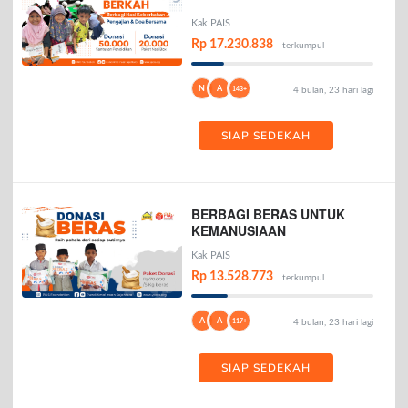
Kak PAIS
Rp 17.230.838
terkumpul
N
A
143+
4 bulan, 23 hari lagi
SIAP SEDEKAH
BERBAGI BERAS UNTUK
KEMANUSIAAN
Kak PAIS
Rp 13.528.773
terkumpul
A
A
117+
4 bulan, 23 hari lagi
SIAP SEDEKAH