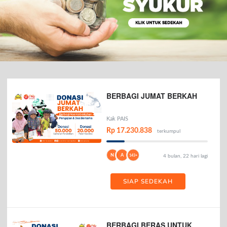
BERBAGI JUMAT BERKAH
Kak PAIS
Rp 17.230.838
terkumpul
N
A
143+
4 bulan, 22 hari lagi
SIAP SEDEKAH
BERBAGI BERAS UNTUK