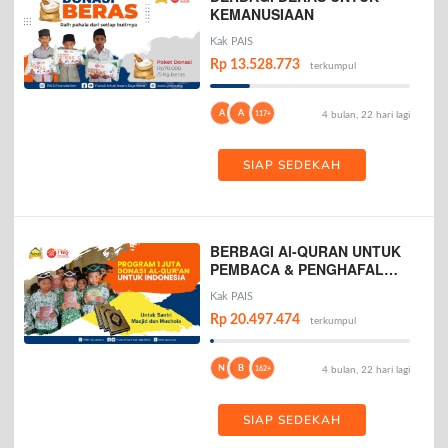
KEMANUSIAAN
Kak PAIS
Rp 13.528.773
terkumpul
A
A
117+
4 bulan, 22 hari lagi
SIAP SEDEKAH
BERBAGI Al-QURAN UNTUK
PEMBACA & PENGHAFAL
AL-QURAN
Kak PAIS
Rp 20.497.474
terkumpul
N
B
162+
4 bulan, 22 hari lagi
SIAP SEDEKAH