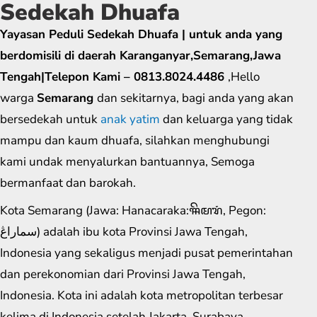
Sedekah Dhuafa
Yayasan Peduli Sedekah Dhuafa | untuk anda yang
berdomisili di daerah Karanganyar,Semarang,Jawa
Tengah|Telepon Kami – 0813.8024.4486
,Hello
warga
Semarang
dan sekitarnya, bagi anda yang akan
bersedekah untuk
anak yatim
dan keluarga yang tidak
mampu dan kaum dhuafa, silahkan menghubungi
kami undak menyalurkan bantuannya, Semoga
bermanfaat dan barokah.
Kota Semarang (Jawa: Hanacaraka:ꦯꦼꦩꦫꦁ​, Pegon:
سماراڠ) adalah ibu kota Provinsi Jawa Tengah,
Indonesia yang sekaligus menjadi pusat pemerintahan
dan perekonomian dari Provinsi Jawa Tengah,
Indonesia. Kota ini adalah kota metropolitan terbesar
kelima di Indonesia setelah Jakarta, Surabaya,