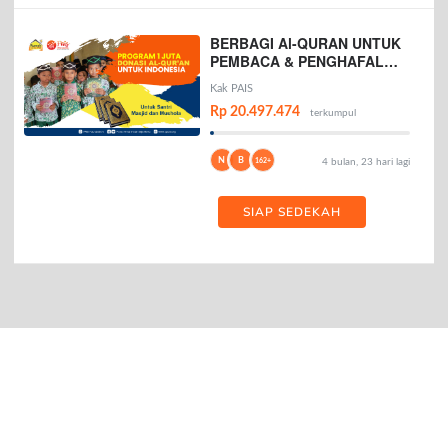
BERBAGI Al-QURAN UNTUK
PEMBACA & PENGHAFAL
AL-QURAN
Kak PAIS
Rp 20.497.474
terkumpul
N
B
162+
4 bulan, 23 hari lagi
SIAP SEDEKAH