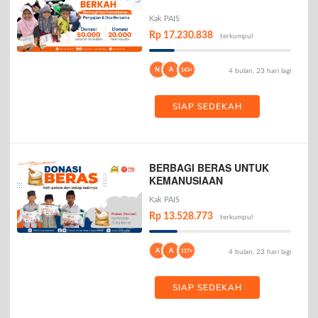
Kak PAIS
Rp 17.230.838
terkumpul
N
A
143+
4 bulan, 23 hari lagi
SIAP SEDEKAH
BERBAGI BERAS UNTUK
KEMANUSIAAN
Kak PAIS
Rp 13.528.773
terkumpul
A
A
117+
4 bulan, 23 hari lagi
SIAP SEDEKAH