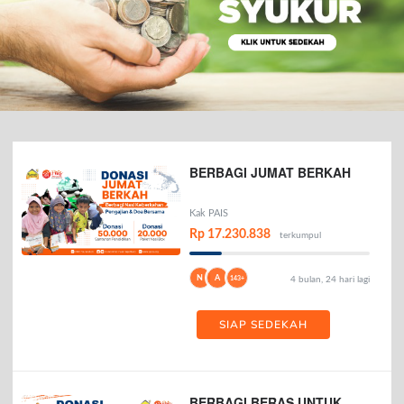
BERBAGI JUMAT BERKAH
Kak PAIS
Rp 17.230.838
terkumpul
N
A
143+
4 bulan, 24 hari lagi
SIAP SEDEKAH
BERBAGI BERAS UNTUK