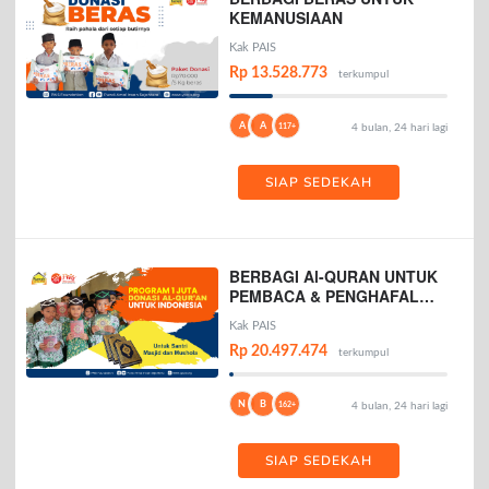
KEMANUSIAAN
Kak PAIS
Rp 13.528.773
terkumpul
A
A
117+
4 bulan, 24 hari lagi
SIAP SEDEKAH
BERBAGI Al-QURAN UNTUK
PEMBACA & PENGHAFAL
AL-QURAN
Kak PAIS
Rp 20.497.474
terkumpul
N
B
162+
4 bulan, 24 hari lagi
SIAP SEDEKAH