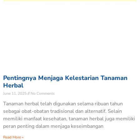
Pentingnya Menjaga Kelestarian Tanaman
Herbal
June 11, 2025
No Comments
Tanaman herbal telah digunakan selama ribuan tahun
sebagai obat-obatan tradisional dan alternatif. Selain
memiliki manfaat kesehatan, tanaman herbal juga memiliki
peran penting dalam menjaga keseimbangan
Nabilah Zulfaa
N
Baru saja Donasi di BERBAGI BERAS UNTUK
Read More »
KEMANUSIAAN