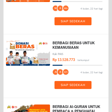
N
A
143+
4 bulan, 22 hari lagi
SIAP SEDEKAH
BERBAGI BERAS UNTUK
KEMANUSIAAN
Kak PAIS
Rp 13.528.773
terkumpul
A
A
117+
4 bulan, 22 hari lagi
SIAP SEDEKAH
BERBAGI Al-QURAN UNTUK
PEMBACA & PENGHAFAL