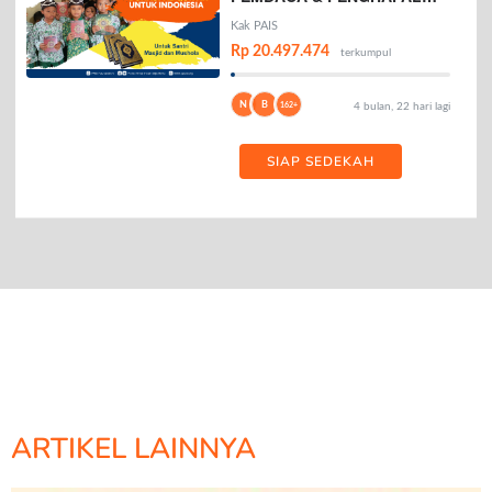
AL-QURAN
Kak PAIS
Rp 20.497.474
terkumpul
N
B
162+
4 bulan, 22 hari lagi
SIAP SEDEKAH
ARTIKEL LAINNYA