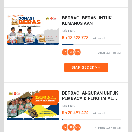
BERBAGI BERAS UNTUK
KEMANUSIAAN
Kak PAIS
Rp 13.528.773
terkumpul
A
A
117+
4 bulan, 23 hari lagi
SIAP SEDEKAH
BERBAGI Al-QURAN UNTUK
PEMBACA & PENGHAFAL
AL-QURAN
Kak PAIS
Rp 20.497.474
terkumpul
N
B
162+
4 bulan, 23 hari lagi