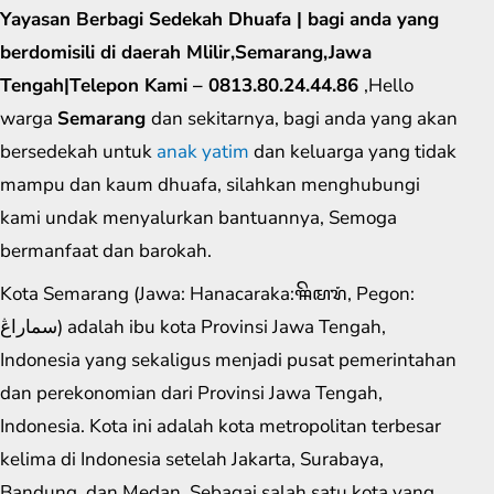
Yayasan Berbagi Sedekah Dhuafa | bagi anda yang
berdomisili di daerah Mlilir,Semarang,Jawa
Tengah|Telepon Kami – 0813.80.24.44.86
,Hello
warga
Semarang
dan sekitarnya, bagi anda yang akan
bersedekah untuk
anak yatim
dan keluarga yang tidak
mampu dan kaum dhuafa, silahkan menghubungi
kami undak menyalurkan bantuannya, Semoga
bermanfaat dan barokah.
Kota Semarang (Jawa: Hanacaraka:ꦯꦼꦩꦫꦁ​, Pegon:
سماراڠ) adalah ibu kota Provinsi Jawa Tengah,
Indonesia yang sekaligus menjadi pusat pemerintahan
dan perekonomian dari Provinsi Jawa Tengah,
Indonesia. Kota ini adalah kota metropolitan terbesar
kelima di Indonesia setelah Jakarta, Surabaya,
Bandung, dan Medan. Sebagai salah satu kota yang