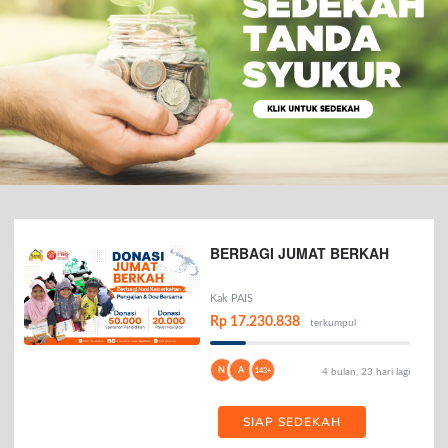
BERBAGI JUMAT BERKAH
Kak PAIS
Rp 17.230.838
terkumpul
N
A
143+
4 bulan, 23 hari lagi
SIAP SEDEKAH