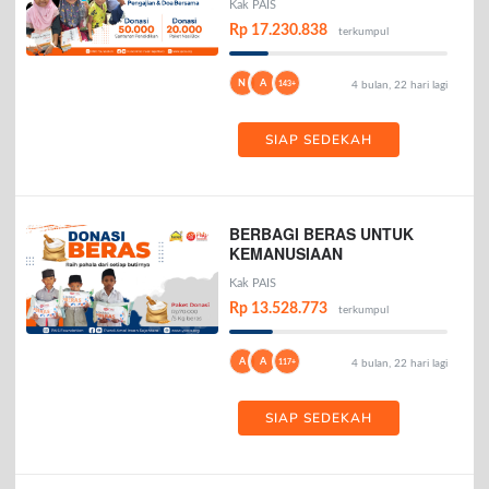
Kak PAIS
Rp 17.230.838
terkumpul
N
A
143+
4 bulan, 22 hari lagi
SIAP SEDEKAH
BERBAGI BERAS UNTUK
KEMANUSIAAN
Kak PAIS
Rp 13.528.773
terkumpul
A
A
117+
4 bulan, 22 hari lagi
SIAP SEDEKAH