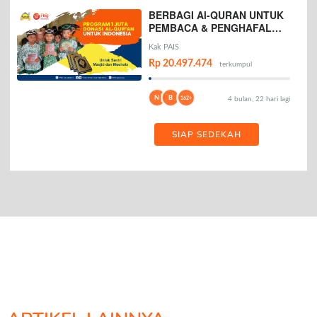
BERBAGI Al-QURAN UNTUK
PEMBACA & PENGHAFAL
AL-QURAN
Kak PAIS
Rp 20.497.474
terkumpul
N
B
162+
4 bulan, 22 hari lagi
SIAP SEDEKAH