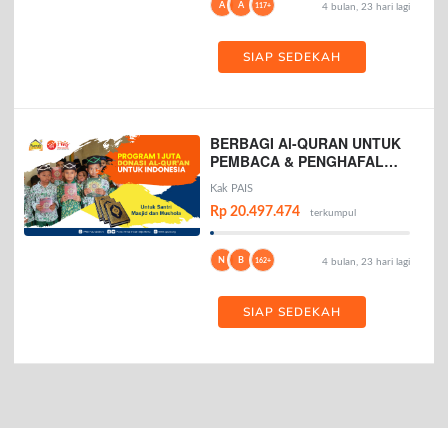
A
A
117+
4 bulan, 23 hari lagi
SIAP SEDEKAH
BERBAGI Al-QURAN UNTUK
PEMBACA & PENGHAFAL
AL-QURAN
Kak PAIS
Rp 20.497.474
terkumpul
N
B
162+
4 bulan, 23 hari lagi
SIAP SEDEKAH