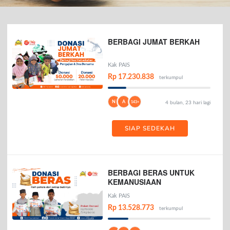
BERBAGI JUMAT BERKAH
Kak PAIS
Rp 17.230.838
terkumpul
N
A
143+
4 bulan, 23 hari lagi
SIAP SEDEKAH
BERBAGI BERAS UNTUK
KEMANUSIAAN
Kak PAIS
Rp 13.528.773
terkumpul