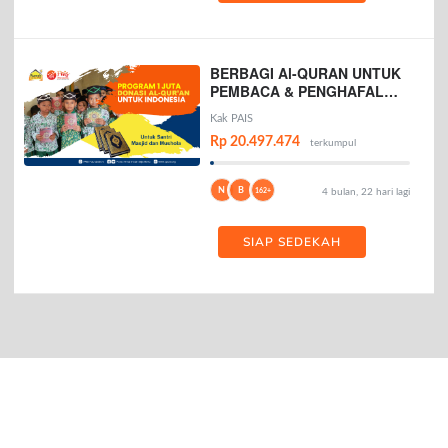
BERBAGI Al-QURAN UNTUK
PEMBACA & PENGHAFAL
AL-QURAN
Kak PAIS
Rp 20.497.474
terkumpul
N
B
162+
4 bulan, 22 hari lagi
SIAP SEDEKAH