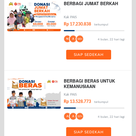
BERBAGI JUMAT BERKAH
Kak PAIS
Rp 17.230.838
terkumpul
N
A
143+
4 bulan, 22 hari lagi
SIAP SEDEKAH
BERBAGI BERAS UNTUK
KEMANUSIAAN
Kak PAIS
Rp 13.528.773
terkumpul
A
A
117+
4 bulan, 22 hari lagi
SIAP SEDEKAH