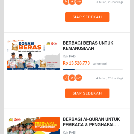
N
A
143+
4 bulan, 23 hari lagi
SIAP SEDEKAH
BERBAGI BERAS UNTUK
KEMANUSIAAN
Kak PAIS
Rp 13.528.773
terkumpul
A
A
117+
4 bulan, 23 hari lagi
SIAP SEDEKAH
BERBAGI Al-QURAN UNTUK
PEMBACA & PENGHAFAL
AL-QURAN
Kak PAIS