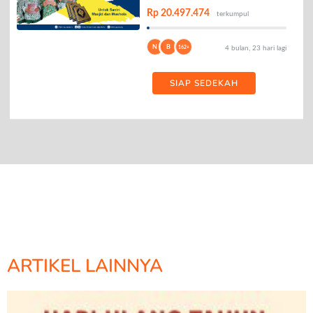
Rp 20.497.474
terkumpul
N
B
162+
4 bulan, 23 hari lagi
SIAP SEDEKAH
ARTIKEL LAINNYA