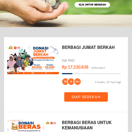
BERBAGI JUMAT BERKAH
Kak PAIS
Rp 17.230.838
terkumpul
N
A
143+
4 bulan, 25 hari lagi
SIAP SEDEKAH
BERBAGI BERAS UNTUK
KEMANUSIAAN