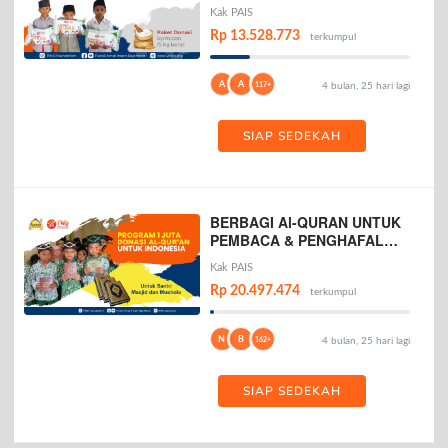
Kak PAIS
Rp 13.528.773
terkumpul
A
A
117+
4 bulan, 25 hari lagi
SIAP SEDEKAH
BERBAGI Al-QURAN UNTUK
PEMBACA & PENGHAFAL
AL-QURAN
Kak PAIS
Rp 20.497.474
terkumpul
N
B
162+
4 bulan, 25 hari lagi
SIAP SEDEKAH