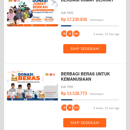
Kak PAIS
Rp 17.230.838
terkumpul
N
A
143+
4 bulan, 23 hari lagi
SIAP SEDEKAH
BERBAGI BERAS UNTUK
KEMANUSIAAN
Kak PAIS
Rp 13.528.773
terkumpul
A
A
117+
4 bulan, 23 hari lagi
SIAP SEDEKAH