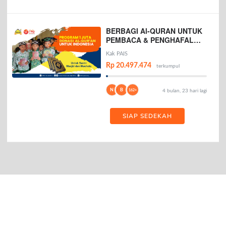
BERBAGI Al-QURAN UNTUK
PEMBACA & PENGHAFAL
AL-QURAN
Kak PAIS
Rp 20.497.474
terkumpul
N
B
162+
4 bulan, 23 hari lagi
SIAP SEDEKAH