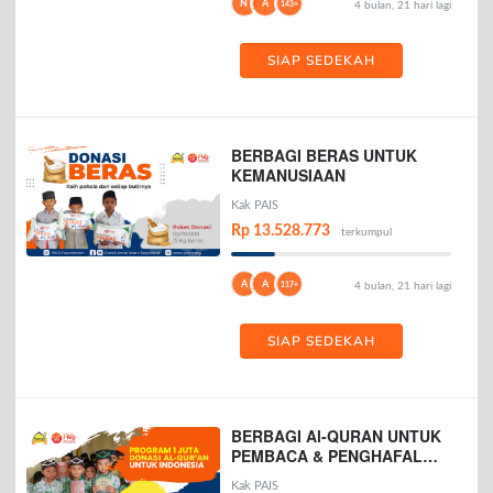
N
A
143+
4 bulan, 21 hari lagi
SIAP SEDEKAH
BERBAGI BERAS UNTUK
KEMANUSIAAN
Kak PAIS
Rp 13.528.773
terkumpul
A
A
117+
4 bulan, 21 hari lagi
SIAP SEDEKAH
BERBAGI Al-QURAN UNTUK
PEMBACA & PENGHAFAL
AL-QURAN
Kak PAIS