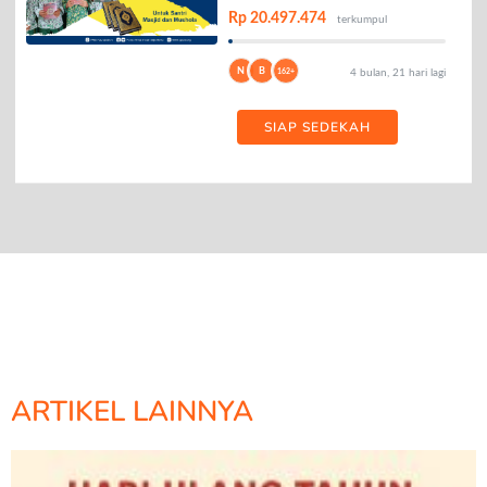
Rp 20.497.474
terkumpul
N
B
162+
4 bulan, 21 hari lagi
SIAP SEDEKAH
ARTIKEL LAINNYA