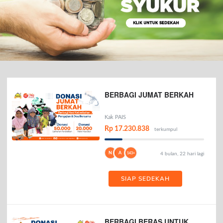
BERBAGI JUMAT BERKAH
Kak PAIS
Rp 17.230.838
terkumpul
N
A
143+
4 bulan, 22 hari lagi
SIAP SEDEKAH
BERBAGI BERAS UNTUK