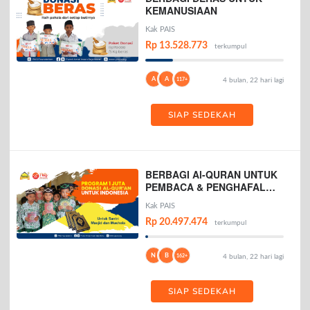
KEMANUSIAAN
Kak PAIS
Rp 13.528.773
terkumpul
A
A
117+
4 bulan, 22 hari lagi
SIAP SEDEKAH
BERBAGI Al-QURAN UNTUK
PEMBACA & PENGHAFAL
AL-QURAN
Kak PAIS
Rp 20.497.474
terkumpul
N
B
162+
4 bulan, 22 hari lagi
SIAP SEDEKAH