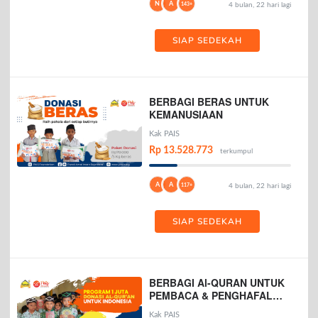
N
A
143+
4 bulan, 22 hari lagi
SIAP SEDEKAH
BERBAGI BERAS UNTUK
KEMANUSIAAN
Kak PAIS
Rp 13.528.773
terkumpul
A
A
117+
4 bulan, 22 hari lagi
SIAP SEDEKAH
BERBAGI Al-QURAN UNTUK
PEMBACA & PENGHAFAL
AL-QURAN
Kak PAIS