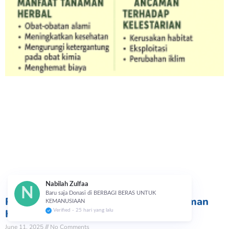
Nabilah Zulfaa
N
Baru saja Donasi di BERBAGI BERAS UNTUK
Pentingnya Menjaga Kelestarian Tanaman
KEMANUSIAAN
Herbal
Verified - 25 hari yang lalu
June 11, 2025
No Comments