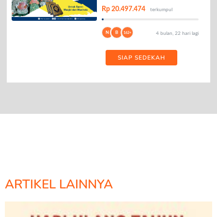
Rp 20.497.474
terkumpul
N
B
162+
4 bulan, 22 hari lagi
SIAP SEDEKAH
ARTIKEL LAINNYA