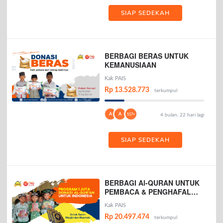
SIAP SEDEKAH
BERBAGI BERAS UNTUK
KEMANUSIAAN
Kak PAIS
Rp 13.528.773
terkumpul
A
A
117+
4 bulan, 22 hari lagi
SIAP SEDEKAH
BERBAGI Al-QURAN UNTUK
PEMBACA & PENGHAFAL
AL-QURAN
Kak PAIS
Rp 20.497.474
terkumpul