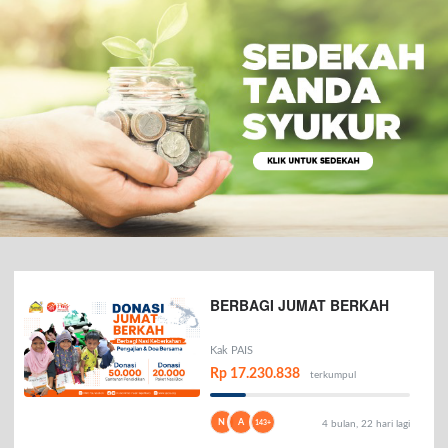
BERBAGI JUMAT BERKAH
Kak PAIS
Rp 17.230.838
terkumpul
N
A
143+
4 bulan, 22 hari lagi