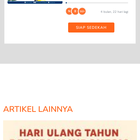
N
B
162+
4 bulan, 22 hari lagi
SIAP SEDEKAH
ARTIKEL LAINNYA