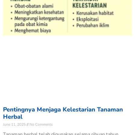
Pentingnya Menjaga Kelestarian Tanaman
Nabilah Zulfaa
N
Baru saja Donasi di BERBAGI BERAS UNTUK
Herbal
KEMANUSIAAN
June 11, 2025
No Comments
Verified - 25 hari yang lalu
Tanaman herbal telah digunakan selama ribuan tahun