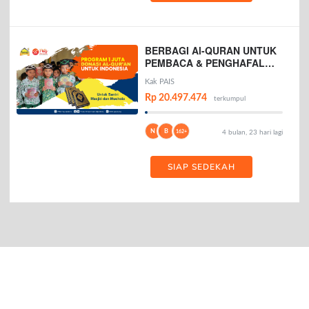
BERBAGI Al-QURAN UNTUK
PEMBACA & PENGHAFAL
AL-QURAN
Kak PAIS
Rp 20.497.474
terkumpul
N
B
162+
4 bulan, 23 hari lagi
SIAP SEDEKAH