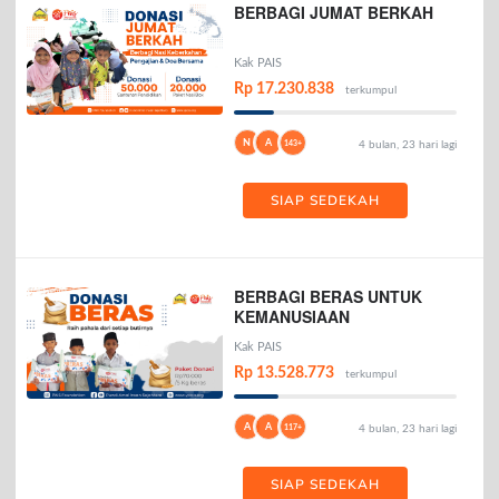
BERBAGI JUMAT BERKAH
Kak PAIS
Rp 17.230.838
terkumpul
N
A
143+
4 bulan, 23 hari lagi
SIAP SEDEKAH
BERBAGI BERAS UNTUK
KEMANUSIAAN
Kak PAIS
Rp 13.528.773
terkumpul
A
A
117+
4 bulan, 23 hari lagi
SIAP SEDEKAH