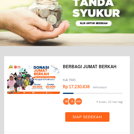
BERBAGI JUMAT BERKAH
Kak PAIS
Rp 17.230.838
terkumpul
N
A
143+
4 bulan, 22 hari lagi
SIAP SEDEKAH