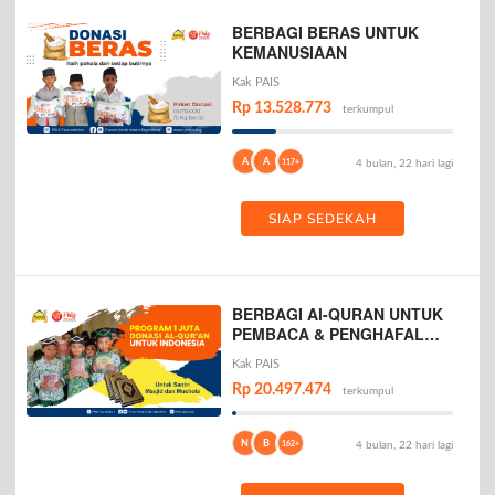
BERBAGI BERAS UNTUK
KEMANUSIAAN
Kak PAIS
Rp 13.528.773
terkumpul
A
A
117+
4 bulan, 22 hari lagi
SIAP SEDEKAH
BERBAGI Al-QURAN UNTUK
PEMBACA & PENGHAFAL
AL-QURAN
Kak PAIS
Rp 20.497.474
terkumpul
N
B
162+
4 bulan, 22 hari lagi