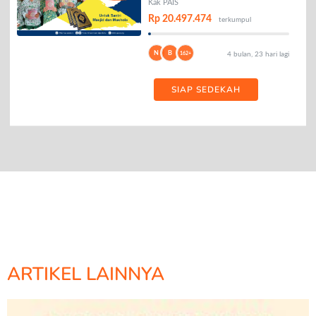
Kak PAIS
Rp 20.497.474
terkumpul
N
B
162+
4 bulan, 23 hari lagi
SIAP SEDEKAH
ARTIKEL LAINNYA