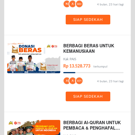
N
A
143+
4 bulan, 23 hari lagi
SIAP SEDEKAH
BERBAGI BERAS UNTUK
KEMANUSIAAN
Kak PAIS
Rp 13.528.773
terkumpul
A
A
117+
4 bulan, 23 hari lagi
SIAP SEDEKAH
BERBAGI Al-QURAN UNTUK
PEMBACA & PENGHAFAL
AL-QURAN