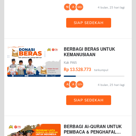
N
A
143+
4 bulan, 25 hari lagi
SIAP SEDEKAH
BERBAGI BERAS UNTUK
KEMANUSIAAN
Kak PAIS
Rp 13.528.773
terkumpul
A
A
117+
4 bulan, 25 hari lagi
SIAP SEDEKAH
BERBAGI Al-QURAN UNTUK
PEMBACA & PENGHAFAL