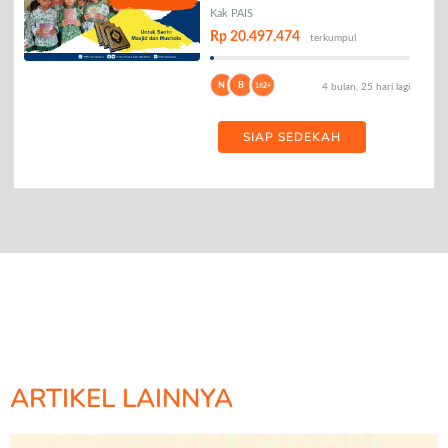
AL-QURAN
Kak PAIS
Rp 20.497.474
terkumpul
N
B
162+
4 bulan, 25 hari lagi
SIAP SEDEKAH
ARTIKEL LAINNYA