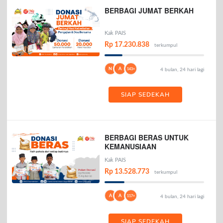
BERBAGI JUMAT BERKAH
Kak PAIS
Rp 17.230.838
terkumpul
N
A
143+
4 bulan, 24 hari lagi
SIAP SEDEKAH
BERBAGI BERAS UNTUK
KEMANUSIAAN
Kak PAIS
Rp 13.528.773
terkumpul
A
A
117+
4 bulan, 24 hari lagi
SIAP SEDEKAH