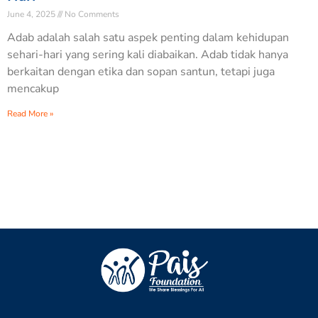
June 4, 2025
No Comments
Adab adalah salah satu aspek penting dalam kehidupan
sehari-hari yang sering kali diabaikan. Adab tidak hanya
berkaitan dengan etika dan sopan santun, tetapi juga
mencakup
Read More »