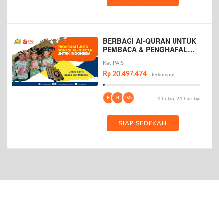
BERBAGI Al-QURAN UNTUK
PEMBACA & PENGHAFAL
AL-QURAN
Kak PAIS
Rp 20.497.474
terkumpul
N
B
162+
4 bulan, 24 hari lagi
SIAP SEDEKAH