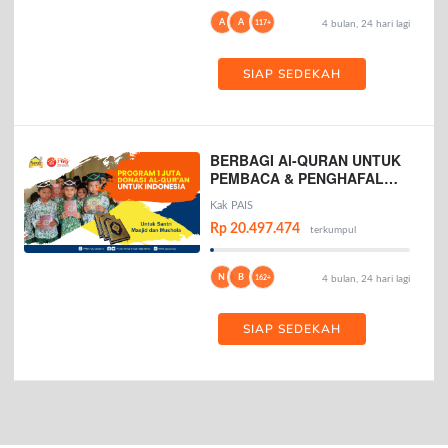
A
A
117+
4 bulan, 24 hari lagi
SIAP SEDEKAH
BERBAGI Al-QURAN UNTUK
PEMBACA & PENGHAFAL
AL-QURAN
Kak PAIS
Rp 20.497.474
terkumpul
N
B
162+
4 bulan, 24 hari lagi
SIAP SEDEKAH