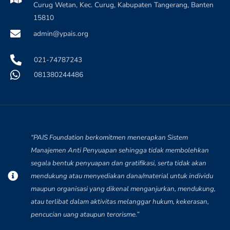
Curug Wetan, Kec. Curug, Kabupaten Tangerang, Banten
15810
admin@ypais.org
021-74787243
081380244486
“PAIS Foundation berkomitmen menerapkan Sistem
Manajemen Anti Penyuapan sehingga tidak membolehkan
segala bentuk penyuapan dan gratifikasi, serta tidak akan
mendukung atau menyediakan dana/material untuk individu
Nabilah Zulfaa
maupun organisasi yang dikenal menganjurkan, mendukung,
N
Baru saja Donasi di BERBAGI BERAS UNTUK
atau terlibat dalam aktivitas melanggar hukum, kekerasan,
KEMANUSIAAN
Verified - 23 hari yang lalu
pencucian uang ataupun terorisme.”