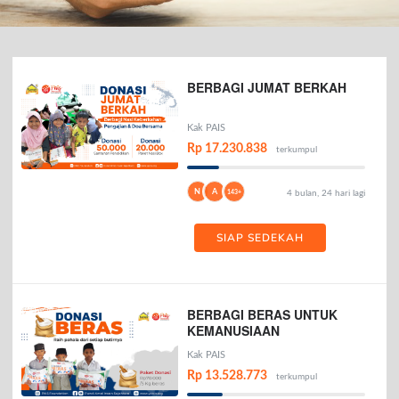
BERBAGI JUMAT BERKAH
Kak PAIS
Rp 17.230.838
terkumpul
N
A
143+
4 bulan, 24 hari lagi
SIAP SEDEKAH
BERBAGI BERAS UNTUK
KEMANUSIAAN
Kak PAIS
Rp 13.528.773
terkumpul