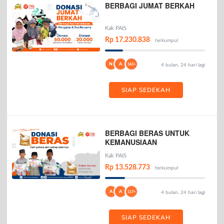
BERBAGI JUMAT BERKAH
Kak PAIS
Rp 17.230.838
terkumpul
N
A
143+
4 bulan, 24 hari lagi
SIAP SEDEKAH
BERBAGI BERAS UNTUK
KEMANUSIAAN
Kak PAIS
Rp 13.528.773
terkumpul
A
A
117+
4 bulan, 24 hari lagi
SIAP SEDEKAH