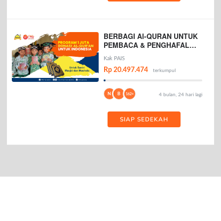
BERBAGI Al-QURAN UNTUK
PEMBACA & PENGHAFAL
AL-QURAN
Kak PAIS
Rp 20.497.474
terkumpul
N
B
162+
4 bulan, 24 hari lagi
SIAP SEDEKAH