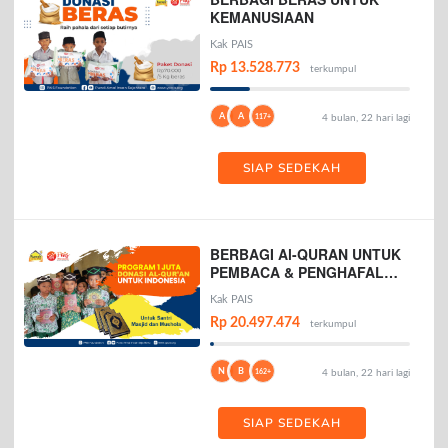
KEMANUSIAAN
Kak PAIS
Rp 13.528.773
terkumpul
A
A
117+
4 bulan, 22 hari lagi
SIAP SEDEKAH
BERBAGI Al-QURAN UNTUK
PEMBACA & PENGHAFAL
AL-QURAN
Kak PAIS
Rp 20.497.474
terkumpul
N
B
162+
4 bulan, 22 hari lagi
SIAP SEDEKAH