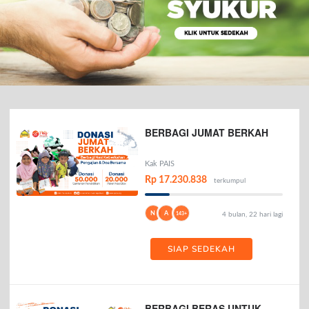
BERBAGI JUMAT BERKAH
Kak PAIS
Rp 17.230.838
terkumpul
N
A
143+
4 bulan, 22 hari lagi
SIAP SEDEKAH
BERBAGI BERAS UNTUK