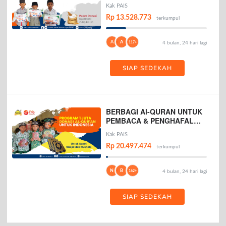
Kak PAIS
Rp 13.528.773
terkumpul
A
A
117+
4 bulan, 24 hari lagi
SIAP SEDEKAH
BERBAGI Al-QURAN UNTUK
PEMBACA & PENGHAFAL
AL-QURAN
Kak PAIS
Rp 20.497.474
terkumpul
N
B
162+
4 bulan, 24 hari lagi
SIAP SEDEKAH