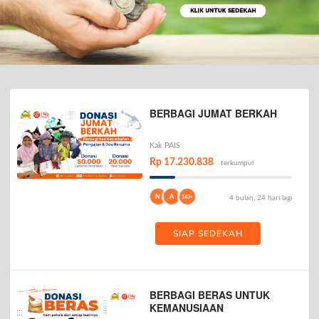
BERBAGI JUMAT BERKAH
Kak PAIS
Rp 17.230.838
terkumpul
N
A
143+
4 bulan, 24 hari lagi
SIAP SEDEKAH
BERBAGI BERAS UNTUK
KEMANUSIAAN