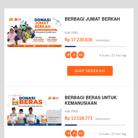
BERBAGI JUMAT BERKAH
Kak PAIS
Rp 17.230.838
terkumpul
N
A
143+
4 bulan, 22 hari lagi
SIAP SEDEKAH
BERBAGI BERAS UNTUK
KEMANUSIAAN
Kak PAIS
Rp 13.528.773
terkumpul
A
A
117+
4 bulan, 22 hari lagi