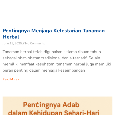
Pentingnya Menjaga Kelestarian Tanaman
Herbal
June 11, 2025
No Comments
Tanaman herbal telah digunakan selama ribuan tahun
sebagai obat-obatan tradisional dan alternatif. Selain
memiliki manfaat kesehatan, tanaman herbal juga memiliki
peran penting dalam menjaga keseimbangan
Read More »
Nabilah Zulfaa
N
Baru saja Donasi di BERBAGI BERAS UNTUK
KEMANUSIAAN
Verified - 25 hari yang lalu