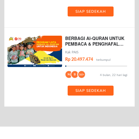
SIAP SEDEKAH
BERBAGI Al-QURAN UNTUK
PEMBACA & PENGHAFAL
AL-QURAN
Kak PAIS
Rp 20.497.474
terkumpul
N
B
162+
4 bulan, 22 hari lagi
SIAP SEDEKAH