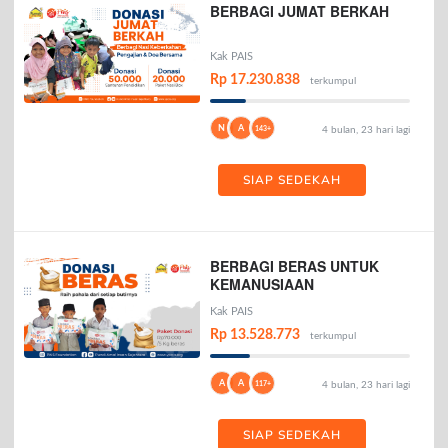
BERBAGI JUMAT BERKAH
Kak PAIS
Rp 17.230.838
terkumpul
N
A
143+
4 bulan, 23 hari lagi
SIAP SEDEKAH
BERBAGI BERAS UNTUK
KEMANUSIAAN
Kak PAIS
Rp 13.528.773
terkumpul
A
A
117+
4 bulan, 23 hari lagi
SIAP SEDEKAH