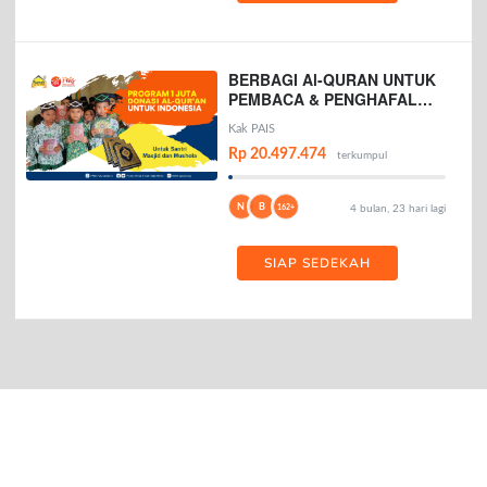
BERBAGI Al-QURAN UNTUK
PEMBACA & PENGHAFAL
AL-QURAN
Kak PAIS
Rp 20.497.474
terkumpul
N
B
162+
4 bulan, 23 hari lagi
SIAP SEDEKAH