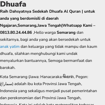
Dhuafa
Raih Dahsyatnya Sedekah Dhuafa Al Quran | untuk
anda yang berdomisili di daerah
Ngajaran,Semarang,Jawa Tengah|Whatsapp Kami –
0813.80.24.44.86
,Hello warga
Semarang
dan
sekitarnya, bagi anda yang akan bersedekah untuk
anak yatim
dan keluarga yang tidak mampu dan kaum
dhuafa, silahkan menghubungi kami undak
menyalurkan bantuannya, Semoga bermanfaat dan
barokah.
Kota Semarang (Jawa: Hanacaraka:ꦯꦼꦩꦫꦁ​, Pegon:
سماراڠ) adalah ibu kota Provinsi Jawa Tengah,
Indonesia yang sekaligus menjadi pusat pemerintahan
dan perekonomian dari Provinsi Jawa Tengah,
Indonesia. Kota ini adalah kota metropolitan terbesar