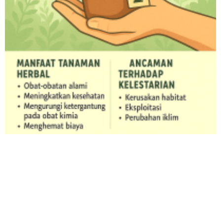
Nabilah Zulfaa
N
Baru saja Donasi di BERBAGI BERAS UNTUK
KEMANUSIAAN
Verified - 25 hari yang lalu