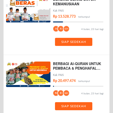
KEMANUSIAAN
Kak PAIS
Rp 13.528.773
terkumpul
A
A
117+
4 bulan, 23 hari lagi
SIAP SEDEKAH
BERBAGI Al-QURAN UNTUK
PEMBACA & PENGHAFAL
AL-QURAN
Kak PAIS
Rp 20.497.474
terkumpul
N
B
162+
4 bulan, 23 hari lagi
SIAP SEDEKAH