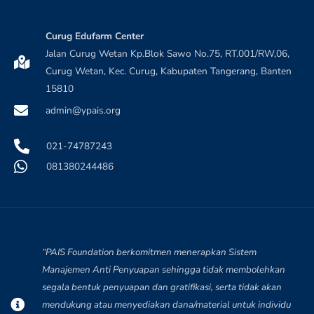
Curug Edufarm Center
Jalan Curug Wetan Kp.Blok Sawo No.75, RT.001/RW,06,
Curug Wetan, Kec. Curug, Kabupaten Tangerang, Banten
15810
admin@ypais.org
021-74787243
081380244486
“PAIS Foundation berkomitmen menerapkan Sistem
Nabilah Zulfaa
N
Baru saja Donasi di BERBAGI BERAS UNTUK
Manajemen Anti Penyuapan sehingga tidak membolehkan
KEMANUSIAAN
segala bentuk penyuapan dan gratifikasi, serta tidak akan
Verified - 24 hari yang lalu
mendukung atau menyediakan dana/material untuk individu