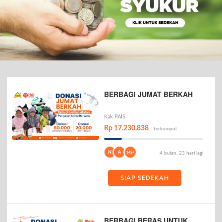
BERBAGI JUMAT BERKAH
Kak PAIS
Rp 17.230.838
terkumpul
N
A
143+
4 bulan, 23 hari lagi
SIAP SEDEKAH
BERBAGI BERAS UNTUK