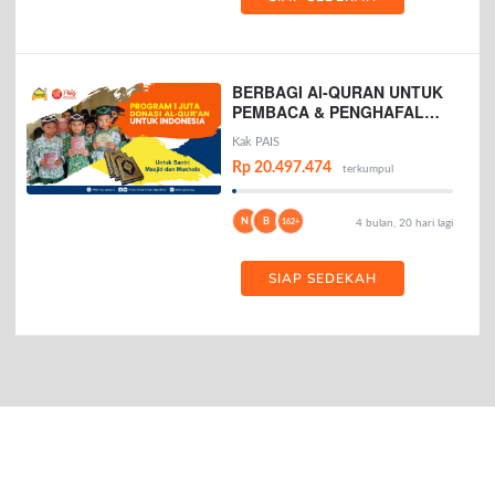
BERBAGI Al-QURAN UNTUK
PEMBACA & PENGHAFAL
AL-QURAN
Kak PAIS
Rp 20.497.474
terkumpul
N
B
162+
4 bulan, 20 hari lagi
SIAP SEDEKAH