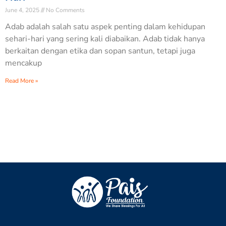
June 4, 2025
No Comments
Adab adalah salah satu aspek penting dalam kehidupan
sehari-hari yang sering kali diabaikan. Adab tidak hanya
berkaitan dengan etika dan sopan santun, tetapi juga
mencakup
Read More »