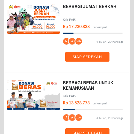
BERBAGI JUMAT BERKAH
Kak PAIS
Rp 17.230.838
terkumpul
N
A
143+
4 bulan, 20 hari lagi
SIAP SEDEKAH
BERBAGI BERAS UNTUK
KEMANUSIAAN
Kak PAIS
Rp 13.528.773
terkumpul
A
A
117+
4 bulan, 20 hari lagi
SIAP SEDEKAH