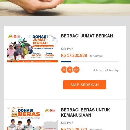
BERBAGI JUMAT BERKAH
Kak PAIS
Rp 17.230.838
terkumpul
N
A
143+
4 bulan, 24 hari lagi
SIAP SEDEKAH
BERBAGI BERAS UNTUK
KEMANUSIAAN
Kak PAIS
Rp 13.528.773