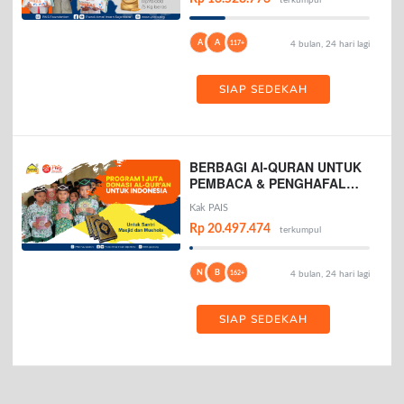
terkumpul
A
A
117+
4 bulan, 24 hari lagi
SIAP SEDEKAH
BERBAGI Al-QURAN UNTUK
PEMBACA & PENGHAFAL
AL-QURAN
Kak PAIS
Rp 20.497.474
terkumpul
N
B
162+
4 bulan, 24 hari lagi
SIAP SEDEKAH