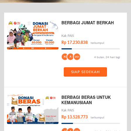
BERBAGI JUMAT BERKAH
Kak PAIS
Rp 17.230.838
terkumpul
N
A
143+
4 bulan, 24 hari lagi
SIAP SEDEKAH
BERBAGI BERAS UNTUK
KEMANUSIAAN
Kak PAIS
Rp 13.528.773
terkumpul