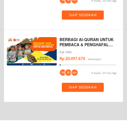
A
A
117+
4 bulan, 24 hari lagi
SIAP SEDEKAH
BERBAGI Al-QURAN UNTUK
PEMBACA & PENGHAFAL
AL-QURAN
Kak PAIS
Rp 20.497.474
terkumpul
N
B
162+
4 bulan, 24 hari lagi
SIAP SEDEKAH