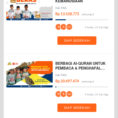
KEMANUSIAAN
Kak PAIS
Rp 13.528.773
terkumpul
A
A
117+
4 bulan, 21 hari lagi
SIAP SEDEKAH
BERBAGI Al-QURAN UNTUK
PEMBACA & PENGHAFAL
AL-QURAN
Kak PAIS
Rp 20.497.474
terkumpul
N
B
162+
4 bulan, 21 hari lagi
SIAP SEDEKAH