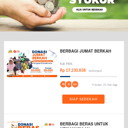
BERBAGI JUMAT BERKAH
Kak PAIS
Rp 17.230.838
terkumpul
N
A
143+
4 bulan, 21 hari lagi
SIAP SEDEKAH
BERBAGI BERAS UNTUK