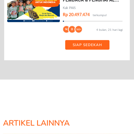
AL-QURAN
Kak PAIS
Rp 20.497.474
terkumpul
N
B
162+
4 bulan, 21 hari lagi
SIAP SEDEKAH
ARTIKEL LAINNYA