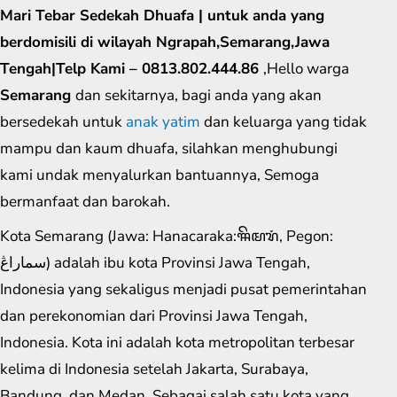
Mari Tebar Sedekah Dhuafa | untuk anda yang
berdomisili di wilayah Ngrapah,Semarang,Jawa
Tengah|Telp Kami – 0813.802.444.86
,Hello warga
Semarang
dan sekitarnya, bagi anda yang akan
bersedekah untuk
anak yatim
dan keluarga yang tidak
mampu dan kaum dhuafa, silahkan menghubungi
kami undak menyalurkan bantuannya, Semoga
bermanfaat dan barokah.
Kota Semarang (Jawa: Hanacaraka:ꦯꦼꦩꦫꦁ​, Pegon:
سماراڠ) adalah ibu kota Provinsi Jawa Tengah,
Indonesia yang sekaligus menjadi pusat pemerintahan
dan perekonomian dari Provinsi Jawa Tengah,
Indonesia. Kota ini adalah kota metropolitan terbesar
kelima di Indonesia setelah Jakarta, Surabaya,
Bandung, dan Medan. Sebagai salah satu kota yang