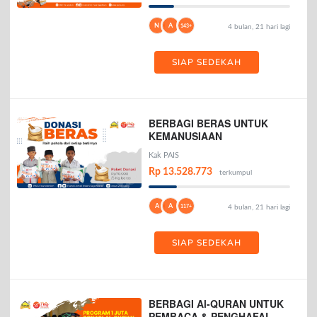
N
A
143+
4 bulan, 21 hari lagi
SIAP SEDEKAH
BERBAGI BERAS UNTUK
KEMANUSIAAN
Kak PAIS
Rp 13.528.773
terkumpul
A
A
117+
4 bulan, 21 hari lagi
SIAP SEDEKAH
BERBAGI Al-QURAN UNTUK
PEMBACA & PENGHAFAL