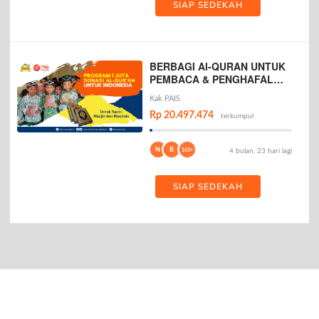
SIAP SEDEKAH
BERBAGI Al-QURAN UNTUK
PEMBACA & PENGHAFAL
AL-QURAN
Kak PAIS
Rp 20.497.474
terkumpul
N
B
162+
4 bulan, 23 hari lagi
SIAP SEDEKAH