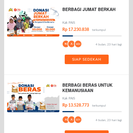
BERBAGI JUMAT BERKAH
Kak PAIS
Rp 17.230.838
terkumpul
N
A
143+
4 bulan, 23 hari lagi
SIAP SEDEKAH
BERBAGI BERAS UNTUK
KEMANUSIAAN
Kak PAIS
Rp 13.528.773
terkumpul
A
A
117+
4 bulan, 23 hari lagi