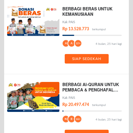
BERBAGI BERAS UNTUK
KEMANUSIAAN
Kak PAIS
Rp 13.528.773
terkumpul
A
A
117+
4 bulan, 25 hari lagi
SIAP SEDEKAH
BERBAGI Al-QURAN UNTUK
PEMBACA & PENGHAFAL
AL-QURAN
Kak PAIS
Rp 20.497.474
terkumpul
N
B
162+
4 bulan, 25 hari lagi