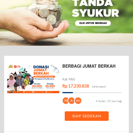
BERBAGI JUMAT BERKAH
Kak PAIS
Rp 17.230.838
terkumpul
N
A
143+
4 bulan, 25 hari lagi
SIAP SEDEKAH