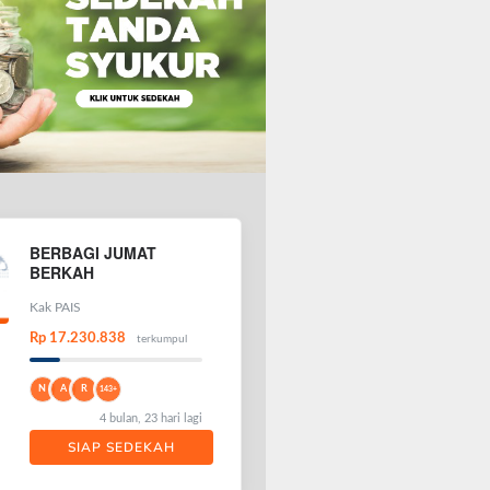
BERBAGI JUMAT
BERKAH
Kak PAIS
Rp 17.230.838
terkumpul
N
A
R
143+
4 bulan, 23 hari lagi
SIAP SEDEKAH