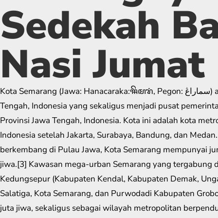
Sedekah Ba
Nasi Jumat
Kota Semarang (Jawa: Hanacaraka:ꦯꦼꦩꦫꦁ​, Pegon: سماراڠ) adalah ibu kota Provinsi Jawa
Tengah, Indonesia yang sekaligus menjadi pusat pemerint
Provinsi Jawa Tengah, Indonesia. Kota ini adalah kota metro
Indonesia setelah Jakarta, Surabaya, Bandung, dan Medan.
berkembang di Pulau Jawa, Kota Semarang mempunyai jum
jiwa.[3] Kawasan mega-urban Semarang yang tergabung d
Kedungsepur (Kabupaten Kendal, Kabupaten Demak, Ung
Salatiga, Kota Semarang, dan Purwodadi Kabupaten Grob
juta jiwa, sekaligus sebagai wilayah metropolitan berpen