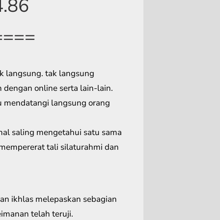
4.86
====
k langsung. tak langsung
dengan online serta lain-lain.
u mendatangi langsung orang
nal saling mengetahui satu sama
mempererat tali silaturahmi dan
gan ikhlas melepaskan sebagian
manan telah teruji.