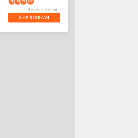
N
B
W
162+
4 bulan, 23 hari lagi
SIAP SEDEKAH