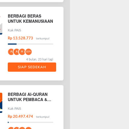
BERBAGI BERAS
UNTUK KEMANUSIAAN
Kak PAIS
Rp 13.528.773
terkumpul
A
A
H
117+
4 bulan, 23 hari lagi
SIAP SEDEKAH
BERBAGI Al-QURAN
UNTUK PEMBACA &
PENGHAFAL AL-
QURAN
Kak PAIS
Rp 20.497.474
terkumpul