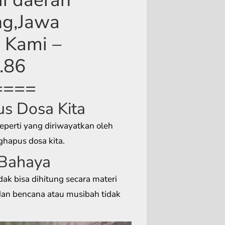
ng,Jawa
 Kami –
.86
====
s Dosa Kita
eperti yang diriwayatkan oleh
hapus dosa kita.
 Bahaya
dak bisa dihitung secara materi
dan bencana atau musibah tidak