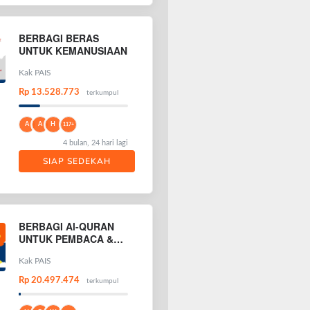
BERBAGI BERAS
UNTUK KEMANUSIAAN
Kak PAIS
Rp 13.528.773
terkumpul
A
A
H
117+
4 bulan, 24 hari lagi
SIAP SEDEKAH
BERBAGI Al-QURAN
UNTUK PEMBACA &
PENGHAFAL AL-
QURAN
Kak PAIS
Rp 20.497.474
terkumpul