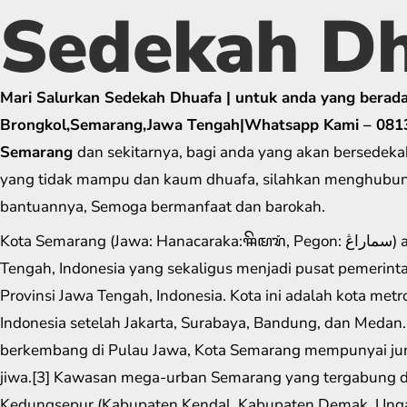
Sedekah D
Mari Salurkan Sedekah Dhuafa | untuk anda yang berada
Brongkol,Semarang,Jawa Tengah|Whatsapp Kami – 081
Semarang
dan sekitarnya, bagi anda yang akan bersedek
yang tidak mampu dan kaum dhuafa, silahkan menghubun
bantuannya, Semoga bermanfaat dan barokah.
Kota Semarang (Jawa: Hanacaraka:ꦯꦼꦩꦫꦁ​, Pegon: سماراڠ) adalah ibu kota Provinsi Jawa
Tengah, Indonesia yang sekaligus menjadi pusat pemerint
Provinsi Jawa Tengah, Indonesia. Kota ini adalah kota metro
Indonesia setelah Jakarta, Surabaya, Bandung, dan Medan.
berkembang di Pulau Jawa, Kota Semarang mempunyai jum
jiwa.[3] Kawasan mega-urban Semarang yang tergabung d
Kedungsepur (Kabupaten Kendal, Kabupaten Demak, Ung