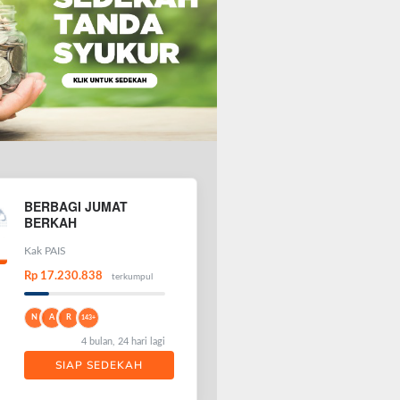
BERBAGI JUMAT
BERKAH
Kak PAIS
Rp 17.230.838
terkumpul
N
A
R
143+
4 bulan, 24 hari lagi
SIAP SEDEKAH