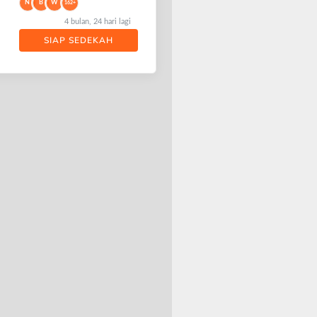
N
B
W
162+
4 bulan, 24 hari lagi
SIAP SEDEKAH