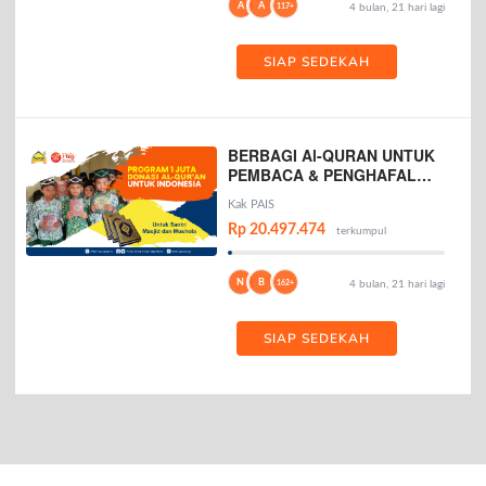
A
A
117+
4 bulan, 21 hari lagi
SIAP SEDEKAH
BERBAGI Al-QURAN UNTUK
PEMBACA & PENGHAFAL
AL-QURAN
Kak PAIS
Rp 20.497.474
terkumpul
N
B
162+
4 bulan, 21 hari lagi
SIAP SEDEKAH