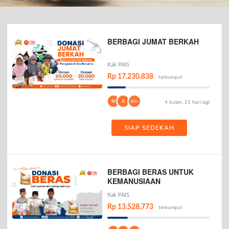
BERBAGI JUMAT BERKAH
Kak PAIS
Rp 17.230.838
terkumpul
N
A
143+
4 bulan, 21 hari lagi
SIAP SEDEKAH
BERBAGI BERAS UNTUK
KEMANUSIAAN
Kak PAIS
Rp 13.528.773
terkumpul