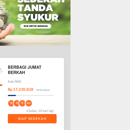
BERBAGI JUMAT
BERKAH
Kak PAIS
Rp 17.230.838
terkumpul
N
A
R
143+
4 bulan, 24 hari lagi
SIAP SEDEKAH