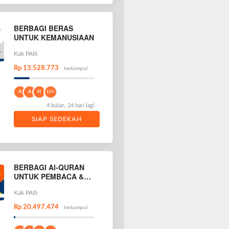
BERBAGI BERAS
UNTUK KEMANUSIAAN
Kak PAIS
Rp 13.528.773
terkumpul
A
A
H
117+
4 bulan, 24 hari lagi
SIAP SEDEKAH
BERBAGI Al-QURAN
UNTUK PEMBACA &
PENGHAFAL AL-
QURAN
Kak PAIS
Rp 20.497.474
terkumpul