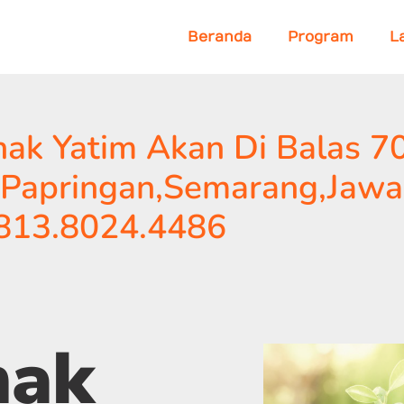
Beranda
Program
L
ak Yatim Akan Di Balas 700
a Papringan,Semarang,Jawa
0813.8024.4486
nak