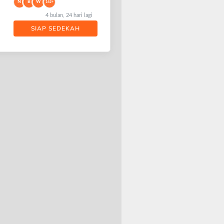
N
B
W
162+
4 bulan, 24 hari lagi
SIAP SEDEKAH