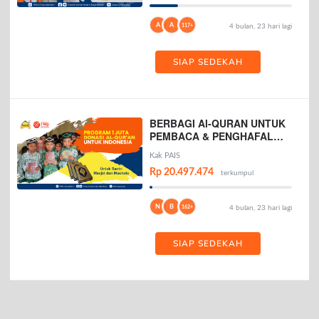
A
A
117+
4 bulan, 23 hari lagi
SIAP SEDEKAH
BERBAGI Al-QURAN UNTUK
PEMBACA & PENGHAFAL
AL-QURAN
Kak PAIS
Rp 20.497.474
terkumpul
N
B
162+
4 bulan, 23 hari lagi
SIAP SEDEKAH