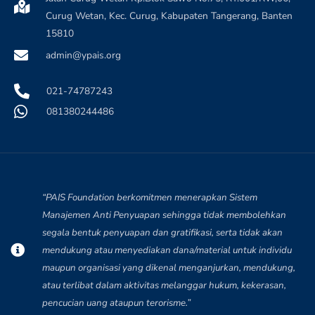
Curug Wetan, Kec. Curug, Kabupaten Tangerang, Banten
15810
admin@ypais.org
021-74787243
081380244486
“PAIS Foundation berkomitmen menerapkan Sistem
Manajemen Anti Penyuapan sehingga tidak membolehkan
segala bentuk penyuapan dan gratifikasi, serta tidak akan
mendukung atau menyediakan dana/material untuk individu
Nabilah Zulfaa
N
Baru saja Donasi di BERBAGI BERAS UNTUK
maupun organisasi yang dikenal menganjurkan, mendukung,
KEMANUSIAAN
atau terlibat dalam aktivitas melanggar hukum, kekerasan,
Verified - 24 hari yang lalu
pencucian uang ataupun terorisme.”