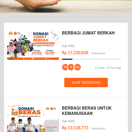
BERBAGI JUMAT BERKAH
Kak PAIS
Rp 17.230.838
terkumpul
N
A
143+
4 bulan, 23 hari lagi
SIAP SEDEKAH
BERBAGI BERAS UNTUK
KEMANUSIAAN
Kak PAIS
Rp 13.528.773
terkumpul