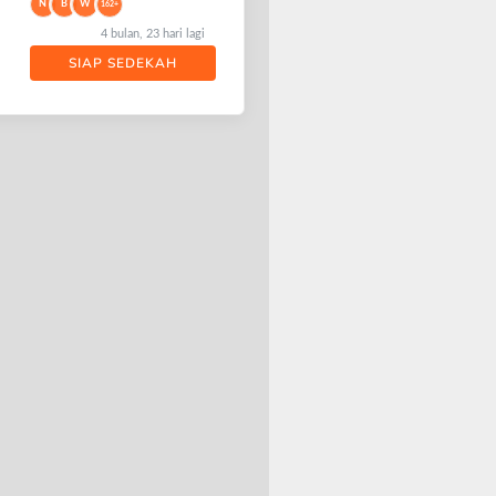
N
B
W
162+
4 bulan, 23 hari lagi
SIAP SEDEKAH