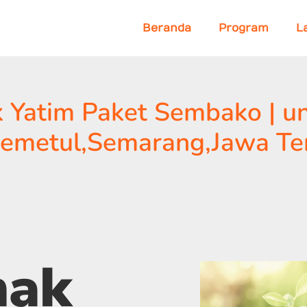
Beranda
Program
L
 Yatim Paket Sembako | u
 Kemetul,Semarang,Jawa Te
nak