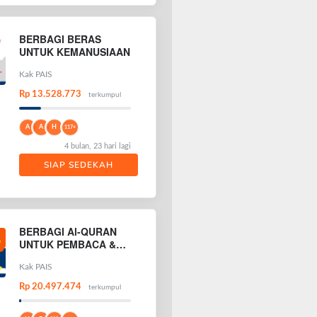
BERBAGI BERAS
UNTUK KEMANUSIAAN
Kak PAIS
Rp 13.528.773
terkumpul
A
A
H
117+
4 bulan, 23 hari lagi
SIAP SEDEKAH
BERBAGI Al-QURAN
UNTUK PEMBACA &
PENGHAFAL AL-
QURAN
Kak PAIS
Rp 20.497.474
terkumpul