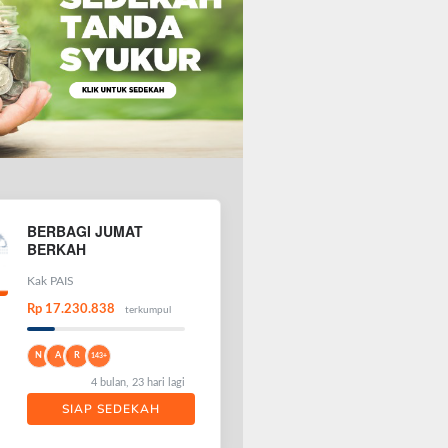
BERBAGI JUMAT
BERKAH
Kak PAIS
Rp 17.230.838
terkumpul
N
A
R
143+
4 bulan, 23 hari lagi
SIAP SEDEKAH