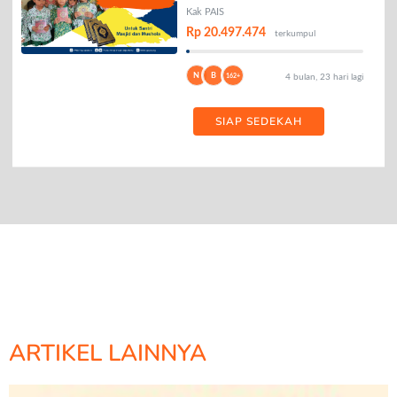
AL-QURAN
Kak PAIS
Rp 20.497.474
terkumpul
N
B
162+
4 bulan, 23 hari lagi
SIAP SEDEKAH
ARTIKEL LAINNYA