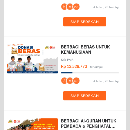
N
A
143+
4 bulan, 23 hari lagi
SIAP SEDEKAH
BERBAGI BERAS UNTUK
KEMANUSIAAN
Kak PAIS
Rp 13.528.773
terkumpul
A
A
117+
4 bulan, 23 hari lagi
SIAP SEDEKAH
BERBAGI Al-QURAN UNTUK
PEMBACA & PENGHAFAL